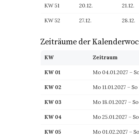
KW 51
20.12.
21.12.
KW 52
27.12.
28.12.
Zeiträume der Kalenderwo
KW
Zeitraum
Zeitspannen
KW 01
Mo 04.01.2027 – So
je
Kalenderwoche
KW 02
Mo 11.01.2027 – So 
mit
KW 03
Mo 18.01.2027 – So
optionalem
Hinweis
KW 04
Mo 25.01.2027 – So
KW 05
Mo 01.02.2027 – So