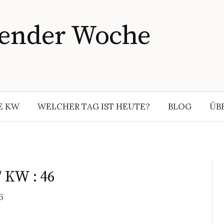
lender Woche
E KW
WELCHER TAG IST HEUTE?
BLOG
ÜB
 KW : 46
6