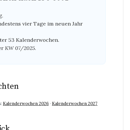
g.
indestens vier Tage im neuen Jahr
nter 53 Kalenderwochen.
er
KW 07/2025
.
chten
s:
Kalenderwochen 2026
·
Kalenderwochen 2027
ick