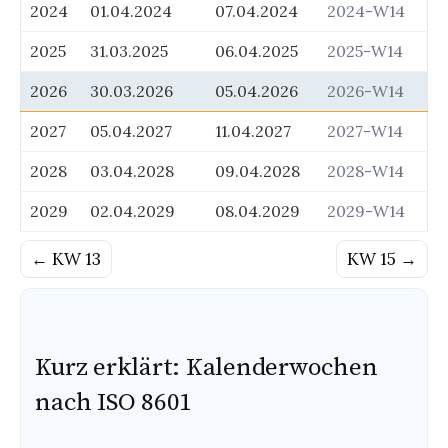
2024
01.04.2024
07.04.2024
2024-W14
Ende
der
2025
31.03.2025
06.04.2025
2025-W14
gleichen
Kalenderwoche
2026
30.03.2026
05.04.2026
2026-W14
in
2027
05.04.2027
11.04.2027
2027-W14
unterschiedlichen
Jahren
2028
03.04.2028
09.04.2028
2028-W14
2029
02.04.2029
08.04.2029
2029-W14
← KW 13
KW 15 →
Kurz erklärt: Kalenderwochen
nach ISO 8601